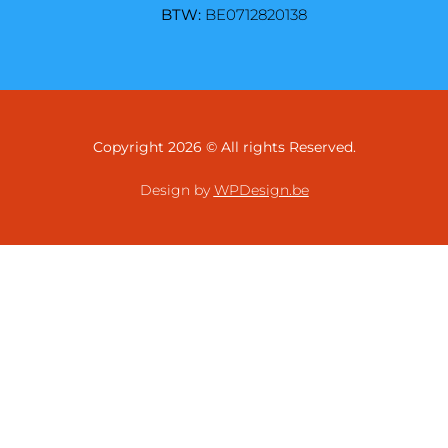
BTW:
BE0712820138
Copyright 2026 © All rights Reserved.
Design by
WPDesign.be