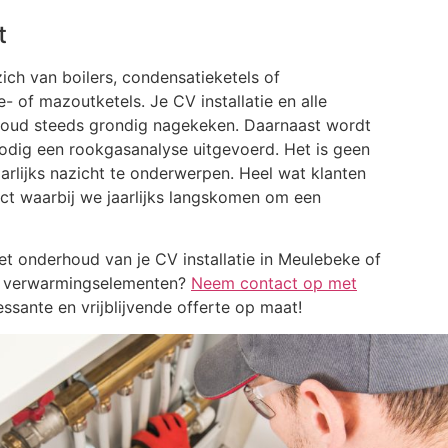
t
ch van boilers, condensatieketels of
 of mazoutketels. Je CV installatie en alle
rhoud steeds grondig nagekeken. Daarnaast wordt
nodig een rookgasanalyse uitgevoerd. Het is geen
rlijks nazicht te onderwerpen. Heel wat klanten
t waarbij we jaarlijks langskomen om een
et onderhoud van je CV installatie in Meulebeke of
je verwarmingselementen?
Neem contact op met
essante en vrijblijvende offerte op maat!