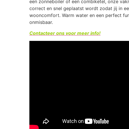
een zonneboiler of een combiketel, onze vak
correct en snel geplaatst wordt zodat jij in 
wooncomfort. Warm water en een perfect func
onmisbaar.
Contacteer ons voor meer info!