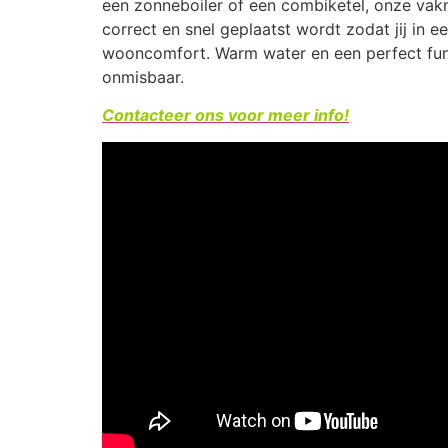
een zonneboiler of een combiketel, onze vak
correct en snel geplaatst wordt zodat jij in 
wooncomfort. Warm water en een perfect func
onmisbaar.
Contacteer ons voor meer info!